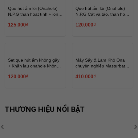
Que hút ẩm lõi (Onahole)
Que hút ẩm lõi (Onahole)
N.P.G than hoạt tính + ion
N.P.G Cát và tảo, than hoạt
Bạc
tính
125.000
₫
120.000
₫
HẾT HÀNG
Set que hút ẩm không gãy
Máy Sấy & Làm Khô Ona
+ Khăn lau onahole không
chuyên nghiệp Masturbator
bụi
Dryer
120.000
₫
410.000
₫
THƯƠNG HIỆU NỔI BẬT