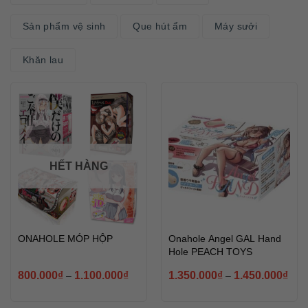
Sản phẩm vệ sinh
Que hút ẩm
Máy sưởi
Khăn lau
HẾT HÀNG
ONAHOLE MÓP HỘP
Onahole Angel GAL Hand
Hole PEACH TOYS
800.000
₫
1.100.000
₫
1.350.000
₫
1.450.000
₫
–
–