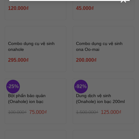
cây)
120.000
₫
45.000
₫
Combo dụng cụ vệ sinh
Combo dụng cụ vệ sinh
onahole
ona Oo-mai
295.000
₫
200.000
₫
-25%
-92%
HẾT HÀNG
Bột phấn bảo quản
Dung dịch vệ sinh
(Onahole) ion bạc
(Onahole) ion bạc 200ml
100.000
₫
75.000
₫
1.500.000
₫
125.000
₫