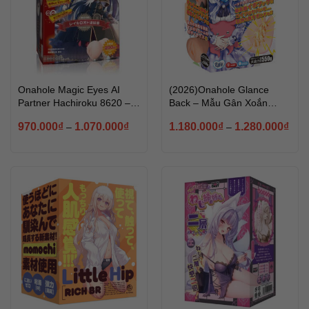
Onahole Magic Eyes AI
(2026)Onahole Glance
Partner Hachiroku 8620 –
Back – Mẫu Gân Xoắn
Onahole Cao Cấp Phiên
“Móc Hạt” Cực kỳ cuốn và
970.000
₫
1.070.000
₫
1.180.000
₫
1.280.000
₫
–
–
Bản Collab Chính Hãng
độc lạ
Nhật Bản