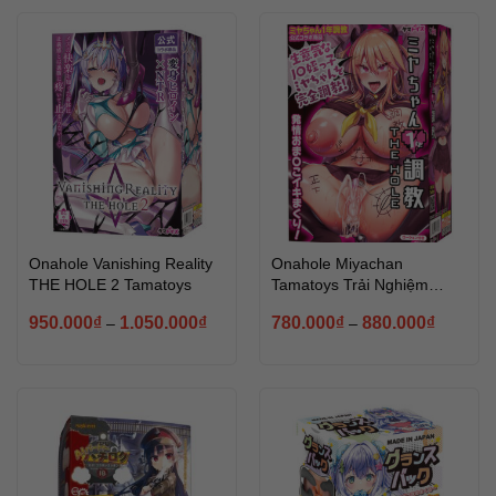
Onahole Vanishing Reality
Onahole Miyachan
THE HOLE 2 Tamatoys
Tamatoys Trải Nghiệm
Mềm Mại Đầy Mới Lạ
950.000
₫
1.050.000
₫
780.000
₫
880.000
₫
–
–