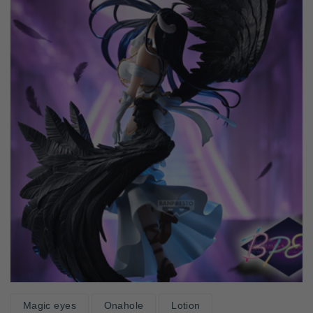
Magic eyes
Onahole
Lotion